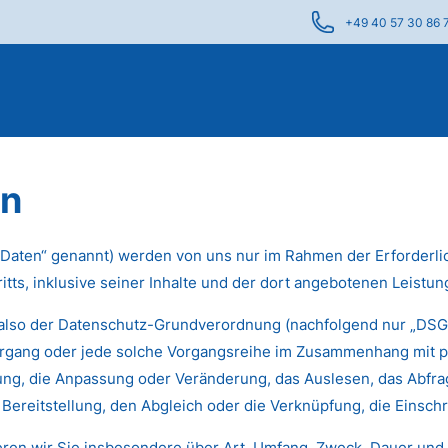
+49 40 57 30 86 
en
aten“ genannt) werden von uns nur im Rahmen der Erforderlic
itts, inklusive seiner Inhalte und der dort angebotenen Leistung
 also der Datenschutz-Grundverordnung (nachfolgend nur „DSGVO
 Vorgang oder jede solche Vorgangsreihe im Zusammenhang mit
rung, die Anpassung oder Veränderung, das Auslesen, das Abfr
Bereitstellung, den Abgleich oder die Verknüpfung, die Einsch
eren wir Sie insbesondere über Art, Umfang, Zweck, Dauer und