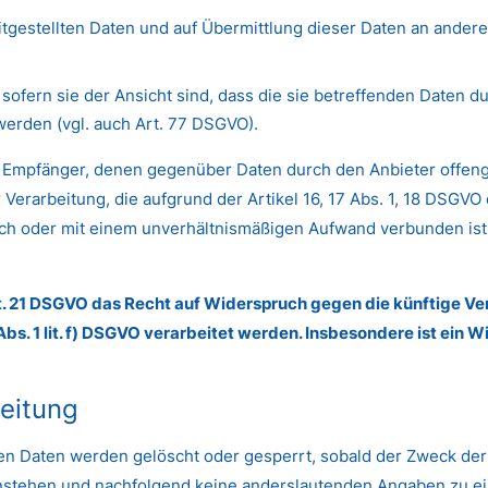
itgestellten Daten und auf Übermittlung dieser Daten an andere 
ofern sie der Ansicht sind, dass die sie betreffenden Daten d
erden (vgl. auch Art. 77 DSGVO).
alle Empfänger, denen gegenüber Daten durch den Anbieter offe
rarbeitung, die aufgrund der Artikel 16, 17 Abs. 1, 18 DSGVO e
lich oder mit einem unverhältnismäßigen Aufwand verbunden ist
t. 21 DSGVO das Recht auf Widerspruch gegen die künftige Ver
bs. 1 lit. f) DSGVO verarbeitet werden. Insbesondere ist ein
beitung
eten Daten werden gelöscht oder gesperrt, sobald der Zweck der
nstehen und nachfolgend keine anderslautenden Angaben zu e