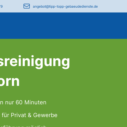
79
angebot@tipp-topp-gebaeudedienste.de
sreinigung
orn
in nur 60 Minuten
 für Privat & Gewerbe