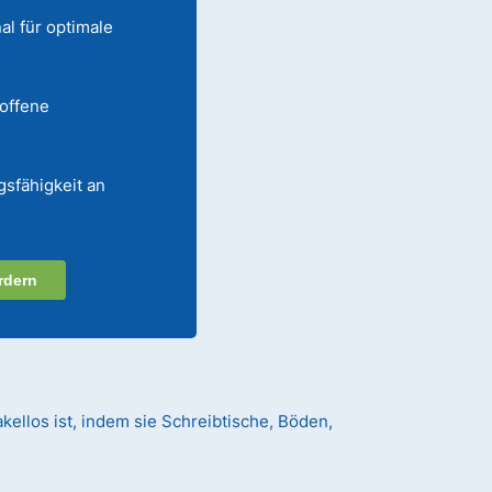
al für optimale
 offene
gsfähigkeit an
rdern
kellos ist, indem sie Schreibtische, Böden,