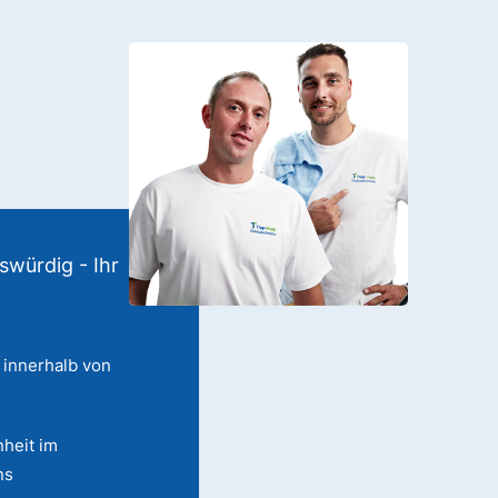
swürdig - Ihr
 innerhalb von
heit im
ns