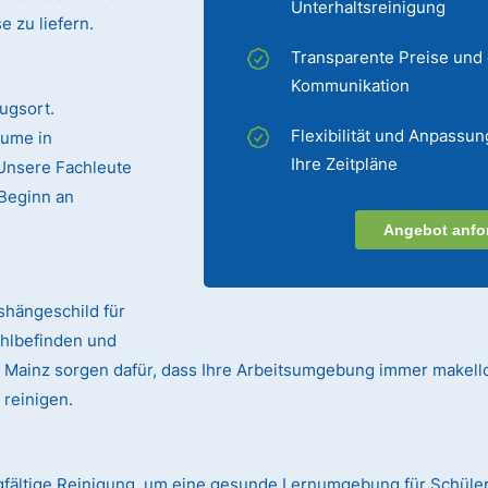
Unterhaltsreinigung
 zu liefern.
Transparente Preise und
Kommunikation
ugsort.
Flexibilität und Anpassun
äume in
Ihre Zeitpläne
 Unsere Fachleute
Beginn an
Angebot anfo
ushängeschild für
ohlbefinden und
in Mainz sorgen dafür, dass Ihre Arbeitsumgebung immer makello
 reinigen.
gfältige Reinigung, um eine gesunde Lernumgebung für Schüler