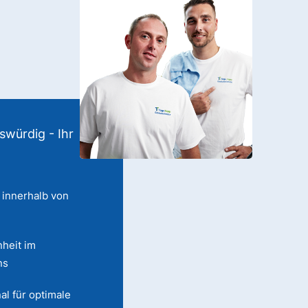
swürdig - Ihr
 innerhalb von
heit im
ns
al für optimale