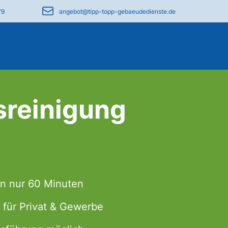
79
angebot@tipp-topp-gebaeudedienste.de
sreinigung
in nur 60 Minuten
 für Privat & Gewerbe