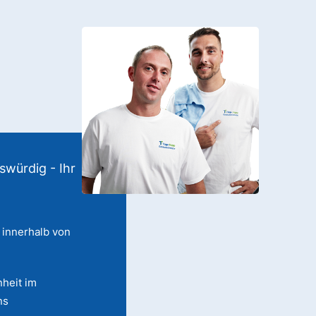
swürdig - Ihr
 innerhalb von
heit im
ns