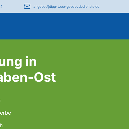
54
angebot@tipp-topp-gebaeudedienste.de
ung in
raben-Ost
n
werbe
ch