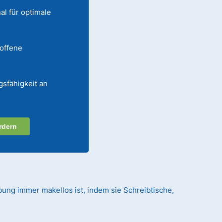
al für optimale
 offene
gsfähigkeit an
rdern
ebung immer makellos ist, indem sie Schreibtische,