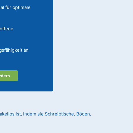
al für optimale
 offene
gsfähigkeit an
rdern
kellos ist, indem sie Schreibtische, Böden,