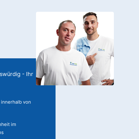
swürdig - Ihr
 innerhalb von
heit im
ns