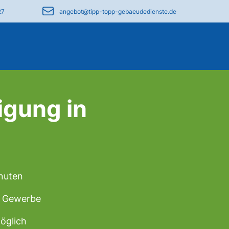
27
angebot@tipp-topp-gebaeudedienste.de
igung in
inuten
 & Gewerbe
öglich