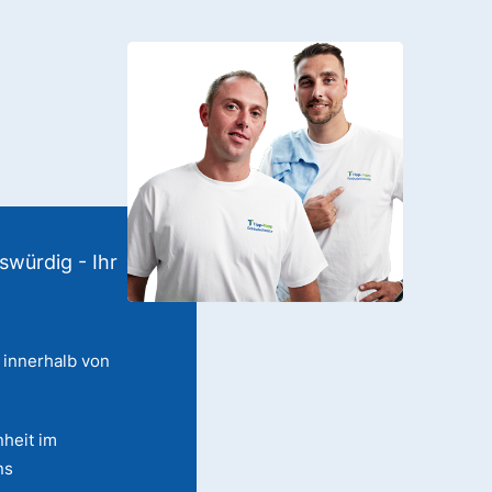
swürdig - Ihr
 innerhalb von
heit im
ns