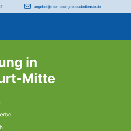
57
angebot@tipp-topp-gebaeudedienste.de
ung in
urt-Mitte
n
werbe
ch