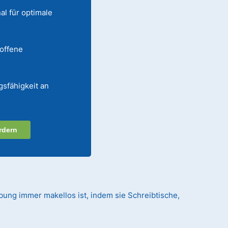
al für optimale
 offene
gsfähigkeit an
rdern
ebung immer makellos ist, indem sie Schreibtische,