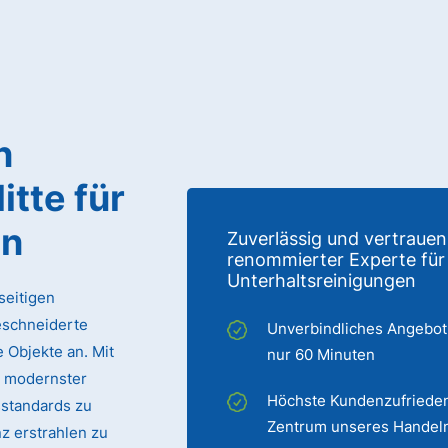
n
Mitte
für
en
Zuverlässig und vertrauen
renommierter Experte für
Unterhaltsreinigungen
seitigen
eschneiderte
Unverbindliches Angebot
 Objekte an. Mit
nur 60 Minuten
 modernster
Höchste Kundenzufrieden
sstandards zu
Zentrum unseres Handel
z erstrahlen zu