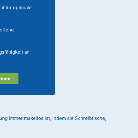
al für optimale
 offene
gsfähigkeit an
rdern
ung immer makellos ist, indem sie Schreibtische,