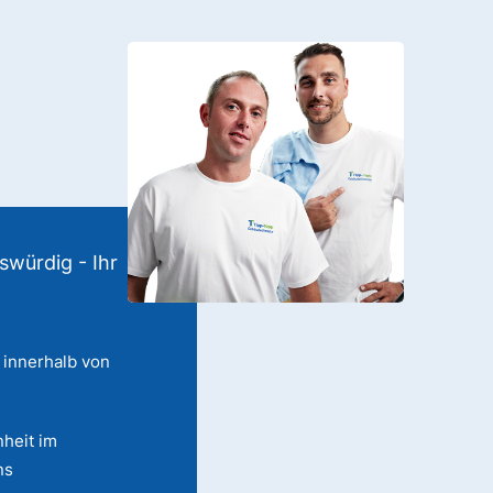
swürdig - Ihr
 innerhalb von
heit im
ns