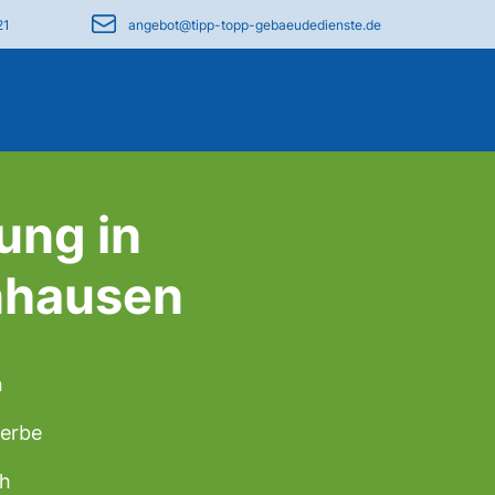
21
angebot@tipp-topp-gebaeudedienste.de
ung in
nhausen
n
werbe
ch