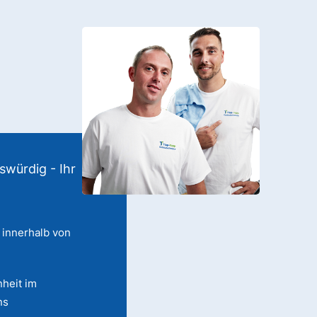
swürdig - Ihr
 innerhalb von
heit im
ns