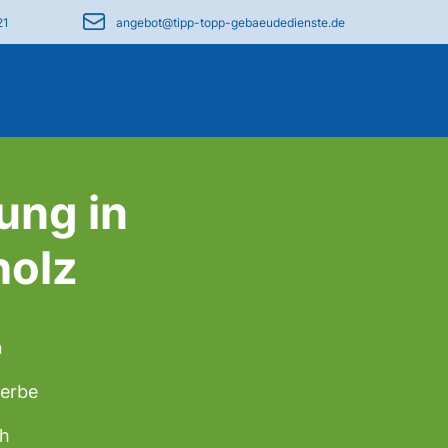
21
angebot@tipp-topp-gebaeudedienste.de
ung in
holz
n
werbe
ch