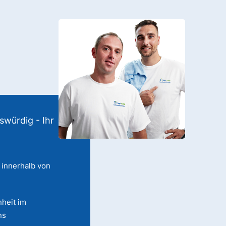
swürdig - Ihr
 innerhalb von
heit im
ns