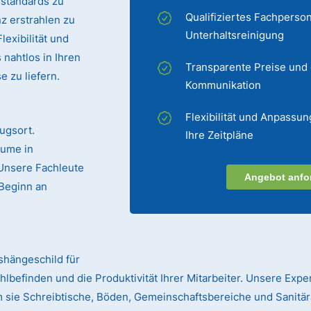
sstandards zu
Qualifiziertes Fachperson
z erstrahlen zu
Unterhaltsreinigung
exibilität und
 nahtlos in Ihren
Transparente Preise und
 zu liefern.
Kommunikation
Flexibilität und Anpassun
ugsort.
Ihre Zeitpläne
äume in
 Unsere Fachleute
Angebot anfo
Beginn an
ushängeschild für
lbefinden und die Produktivität Ihrer Mitarbeiter. Unsere Expe
 sie Schreibtische, Böden, Gemeinschaftsbereiche und Sanitär