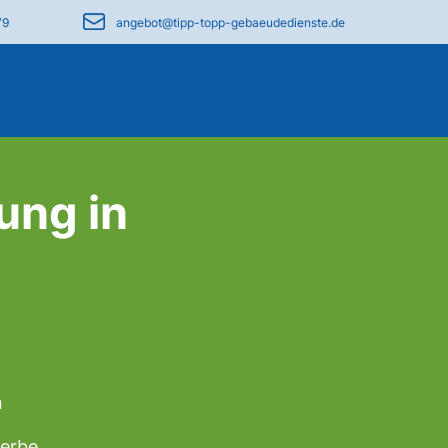
79
angebot@tipp-topp-gebaeudedienste.de
ung in
n
werbe