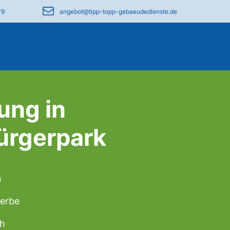
79
angebot@tipp-topp-gebaeudedienste.de
ung in
ürgerpark
n
werbe
ch