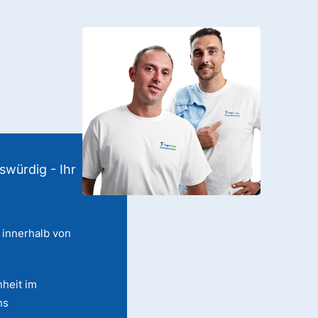
swürdig - Ihr
 innerhalb von
heit im
ns