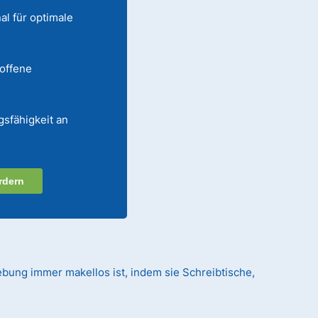
al für optimale
 offene
gsfähigkeit an
rdern
ebung immer makellos ist, indem sie Schreibtische,