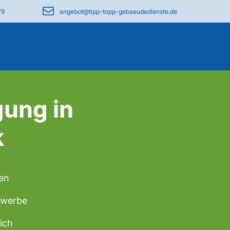
79
angebot@tipp-topp-gebaeudedienste.de
gung in
k
ten
Gewerbe
ich