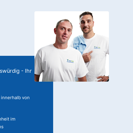
swürdig - Ihr
 innerhalb von
heit im
ns